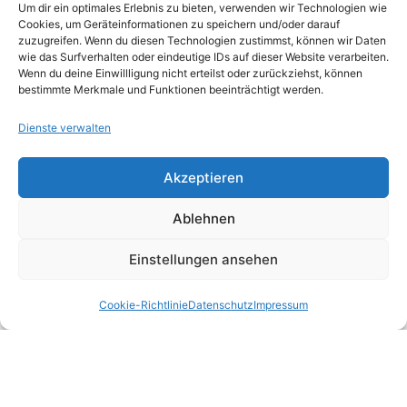
sich bei der kostenlosen Internetnutzung
Um dir ein optimales Erlebnis zu bieten, verwenden wir Technologien wie
Cookies, um Geräteinformationen zu speichern und/oder darauf
durch den Arbeitnehmer um eine
zuzugreifen. Wenn du diesen Technologien zustimmst, können wir Daten
wie das Surfverhalten oder eindeutige IDs auf dieser Website verarbeiten.
Aufmerksamkeit handelt, braucht keine
Wenn du deine Einwillligung nicht erteilst oder zurückziehst, können
Umsatzsteuer berechnet zu werden. Wenn
bestimmte Merkmale und Funktionen beeinträchtigt werden.
der Unternehmer das Risiko einer
Dienste verwalten
Auseinandersetzung mit dem Finanzamt nicht
eingehen will, kann er die
Akzeptieren
Bemessungsgrundlage, die ohnehin gering ist,
Ablehnen
schätzen.
Einstellungen ansehen
Tipp:
Um nicht in jedem Monat kleine Beträge
buchen zu müssen, können die Beträge auch
Cookie-Richtlinie
Datenschutz
Impressum
zu einem Jahresbetrag zusammengefasst
werden.