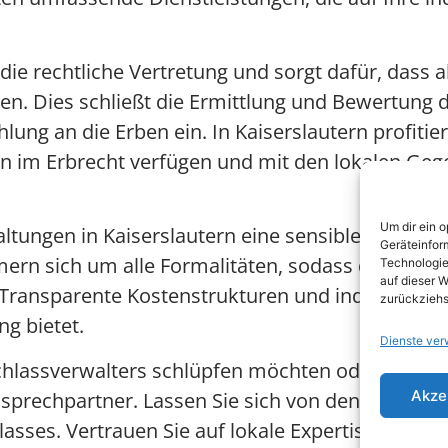
ie rechtliche Vertretung und sorgt dafür, dass 
n. Dies schließt die Ermittlung und Bewertung d
ung an die Erben ein. In Kaiserslautern profitie
sen im Erbrecht verfügen und mit den lokalen G
Um dir ein 
tungen in Kaiserslautern eine sensible und einf
Geräteinfor
ern sich um alle Formalitäten, sodass die Hint
Technologie
auf dieser W
Transparente Kostenstrukturen und individuelle B
zurückziehs
g bietet.
Dienste ver
Nachlassverwalters schlüpfen möchten oder profess
Akze
sprechpartner. Lassen Sie sich von den Experten 
lasses. Vertrauen Sie auf lokale Expertise und p