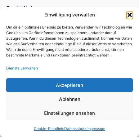
Rechtliches
Einwilligung verwalten
Home
Um dir ein optimales Erlebnis zu bieten, verwenden wir Technologien wie
Kontakt
Cookies, um Geräteinformationen zu speichern und/oder darauf
zuzugreifen. Wenn du diesen Technologien zustimmst, können wir Daten
wie das Surfverhalten oder eindeutige IDs auf dieser Website verarbeiten.
Impressum
Wenn du deine Einwillligung nicht erteilst oder zurückziehst, können
bestimmte Merkmale und Funktionen beeinträchtigt werden.
Datenschutz
Dienste verwalten
Cookie-Richtlinie (EU)
Akzeptieren
Leistungen
Ablehnen
Neustadt an der Weinstraße
Einstellungen ansehen
Kaiserslautern
Cookie-Richtlinie
Datenschutz
Impressum
Lambrecht