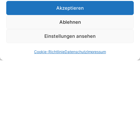
Bundesfinanzhof
Akzeptieren
Bundesverwaltungsgericht
Ablehnen
Bundessozialgericht
Einstellungen ansehen
Rechtliches
Cookie-Richtlinie
Datenschutz
Impressum
Home
Kontakt
Impressum
Datenschutz
Cookie-Richtlinie (EU)
Leistungen