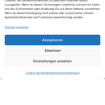
Cookies, um Geräteinformationen zu speichern und/oder darauf
Rechtliches
zuzugreifen. Wenn du diesen Technologien zustimmst, können wir Daten
wie das Surfverhalten oder eindeutige IDs auf dieser Website verarbeiten.
Home
Wenn du deine Einwillligung nicht erteilst oder zurückziehst, können
bestimmte Merkmale und Funktionen beeinträchtigt werden.
Kontakt
Dienste verwalten
Impressum
Akzeptieren
Datenschutz
Ablehnen
Cookie-Richtlinie (EU)
Einstellungen ansehen
Leistungen
Neustadt an der Weinstraße
Cookie-Richtlinie
Datenschutz
Impressum
Kaiserslautern
Lambrecht