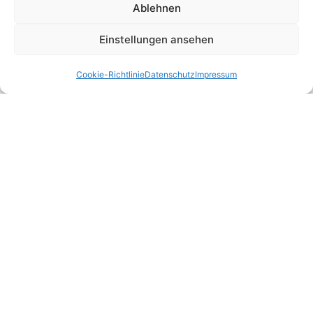
Ablehnen
Bundesverfassungsgericht
Einstellungen ansehen
Bundesgerichtshof
Cookie-Richtlinie
Datenschutz
Impressum
Bundesarbeitsgericht BAG
Bundesfinanzhof
Bundesverwaltungsgericht
Bundessozialgericht
Rechtliches
Home
Kontakt
Impressum