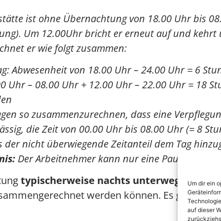
sstätte ist ohne Übernachtung von 18.00 Uhr bis 08
ng). Um 12.00Uhr bricht er erneut auf und kehrt 
chnet er wie folgt zusammen:
g: Abwesenheit von 18.00 Uhr – 24.00 Uhr = 6 St
0 Uhr – 08.00 Uhr + 12.00 Uhr – 22.00 Uhr = 18 S
den
Tagen so zusammenzurechnen, dass eine Verpflegu
lässig, die Zeit von 00.00 Uhr bis 08.00 Uhr (= 8 
der nicht überwiegende Zeitanteil dem Tag hinzu
nis:
Der Arbeitnehmer kann nur eine Pauschale von
htung
typischerweise nachts unterwegs (vor u
Um dir ein 
Geräteinfor
usammengerechnet werden können. Es gibt dann 
Technologie
auf dieser W
zurückziehs