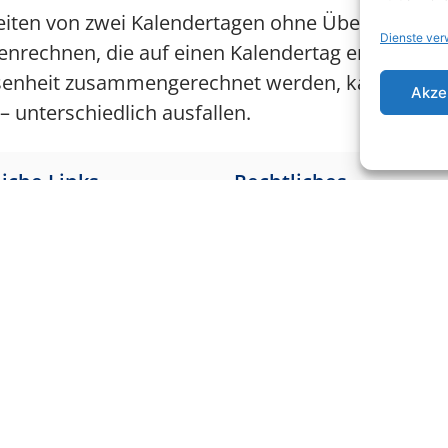
e Zeiten von zwei Kalendertagen ohne Übernacht
Dienste ver
rechnen, die auf einen Kalendertag entfallen.
esenheit zusammengerechnet werden, kann das Er
Akze
 unterschiedlich ausfallen.
iche Links
Rechtliches
verfassungsgericht
Home
gerichtshof
Kontakt
arbeitsgericht BAG
Impressum
sfinanzhof
Datenschutz
verwaltungsgericht
Cookie-Richtlinie (EU)
sozialgericht