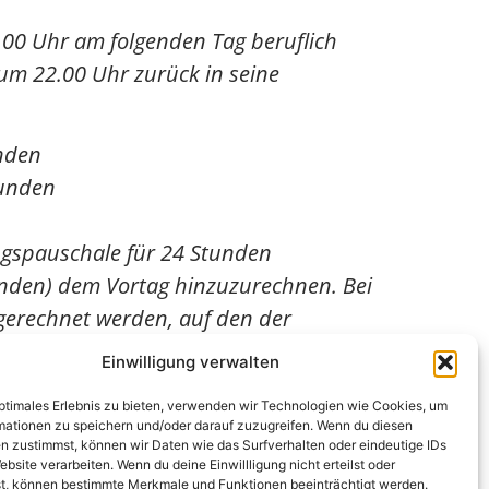
.00 Uhr am folgenden Tag beruflich
um 22.00 Uhr zurück in seine
unden
tunden
ngspauschale für 24 Stunden
Stunden) dem Vortag hinzuzurechnen. Bei
gerechnet werden, auf den der
 14 € für den 2. Tag geltend machen.
Einwilligung verwalten
nd nach Mitternacht)
, stellt sich die
optimales Erlebnis zu bieten, verwenden wir Technologien wie Cookies, um
mationen zu speichern und/oder darauf zuzugreifen. Wenn du diesen
zwei Varianten, zwischen denen der
n zustimmst, können wir Daten wie das Surfverhalten oder eindeutige IDs
ebsite verarbeiten. Wenn du deine Einwillligung nicht erteilst oder
t, können bestimmte Merkmale und Funktionen beeinträchtigt werden.