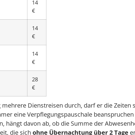
14
€
14
€
14
€
28
€
mehrere Dienstreisen durch, darf er die Zeiten
er eine Verpflegungspauschale beanspruchen b
n, hängt davon ab, ob die Summe der Abwesenhei
it, die sich
ohne Übernachtung über 2 Tage
er