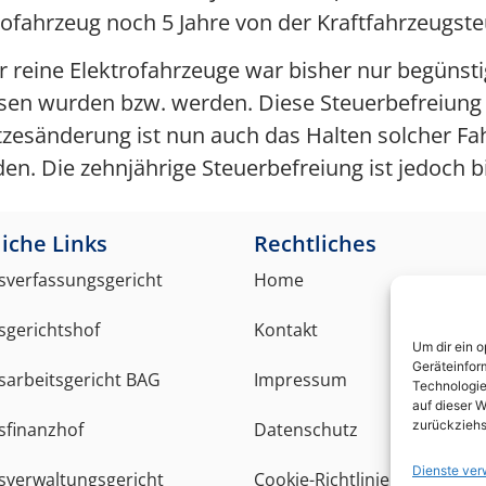
ofahrzeug noch 5 Jahre von der Kraftfahrzeugsteu
r reine Elektrofahrzeuge war bisher nur begünstig
sen wurden bzw. werden. Diese Steuerbefreiung 
etzesänderung ist nun auch das Halten solcher Fa
n. Die zehnjährige Steuerbefreiung ist jedoch b
iche Links
Rechtliches
verfassungsgericht
Home
gerichtshof
Kontakt
Um dir ein 
Geräteinfor
arbeitsgericht BAG
Impressum
Technologie
auf dieser W
zurückziehs
sfinanzhof
Datenschutz
Dienste ver
verwaltungsgericht
Cookie-Richtlinie (EU)