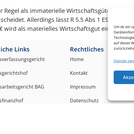
r Regel als immaterielle Wirtschaftsgüter einzus
cheidet. Allerdings lässt R 5.5 Abs 1 EStR eine 
wird als materielles Wirtschaftsgut eingestuft.
Um dir ein 
Geräteinfor
Technologie
auf dieser W
iche Links
Rechtliches
zurückziehs
verfassungsgericht
Home
Dienste ver
gerichtshof
Kontakt
Akze
arbeitsgericht BAG
Impressum
sfinanzhof
Datenschutz
verwaltungsgericht
Cookie-Richtlinie (EU)
sozialgericht