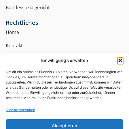
Bundessozialgericht
Rechtliches
Home
Kontakt
Impressum
Einwilligung verwalten
Datenschutz
Um dir ein optimales Erlebnis zu bieten, verwenden wir Technologien wie
Cookies, um Geräteinformationen zu speichern und/oder darauf
zuzugreifen. Wenn du diesen Technologien zustimmst, können wir Daten
Cookie-Richtlinie (EU)
wie das Surfverhalten oder eindeutige IDs auf dieser Website verarbeiten.
Wenn du deine Einwillligung nicht erteilst oder zurückziehst, können
bestimmte Merkmale und Funktionen beeinträchtigt werden.
Leistungen
Neustadt an der Weinstraße
Dienste verwalten
Kaiserslautern
Akzeptieren