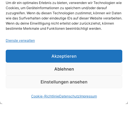
waren.
Um dir ein optimales Erlebnis zu bieten, verwenden wir Technologien wie
Cookies, um Geräteinformationen zu speichern und/oder darauf
Auch bei größeren Arztpraxen kommt es
zuzugreifen. Wenn du diesen Technologien zustimmst, können wir Daten
entscheidend darauf an, dass der Freiberufler
wie das Surfverhalten oder eindeutige IDs auf dieser Website verarbeiten.
Wenn du deine Einwillligung nicht erteilst oder zurückziehst, können
aufgrund seiner Fachkenntnisse maßgeblich
bestimmte Merkmale und Funktionen beeinträchtigt werden.
auf die Tätigkeit des angestellten
Dienste verwalten
Fachpersonals patientenbezogenen Einfluss
nimmt, sodass die erbrachte Leistung des
Akzeptieren
Fachpersonals auch weiterhin den "Stempel
Ablehnen
der Persönlichkeit" des Steuerpflichtigen
trägt.
Einstellungen ansehen
Cookie-Richtlinie
Datenschutz
Impressum