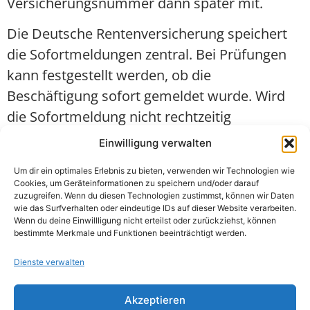
Versicherungsnummer dann später mit.
Die Deutsche Rentenversicherung speichert
die Sofortmeldungen zentral. Bei Prüfungen
kann festgestellt werden, ob die
Beschäftigung sofort gemeldet wurde. Wird
die Sofortmeldung nicht rechtzeitig
abgegeben, kann dies als Ordnungswidrigkeit
Einwilligung verwalten
geahndet werden. Dann drohen Bußgelder.
Um dir ein optimales Erlebnis zu bieten, verwenden wir Technologien wie
Sind Arbeitgeber von Minijobbern unsicher,
Cookies, um Geräteinformationen zu speichern und/oder darauf
zuzugreifen. Wenn du diesen Technologien zustimmst, können wir Daten
ob die Sofortmeldepflicht für sie gilt, prüft und
wie das Surfverhalten oder eindeutige IDs auf dieser Website verarbeiten.
entscheidet die Minijob-Zentrale als
Wenn du deine Einwillligung nicht erteilst oder zurückziehst, können
bestimmte Merkmale und Funktionen beeinträchtigt werden.
zuständige Einzugsstelle.
Dienste verwalten
Fazit:
Wer Minijobber in
sofortmeldepflichtigen Wirtschaftsbereichen
Akzeptieren