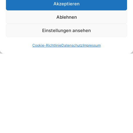
Akzeptieren
Nützliche Links
Ablehnen
Bundesverfassungsgericht
Einstellungen ansehen
Bundesgerichtshof
Cookie-Richtlinie
Datenschutz
Impressum
Bundesarbeitsgericht BAG
Bundesfinanzhof
Bundesverwaltungsgericht
Bundessozialgericht
Rechtliches
Home