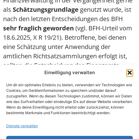
Finanzverwaltung in der Vergangenheit gerne
als
Schätzungsgrundlage
genutzt wurde, ist
nach den letzten Entscheidungen des BFH
sehr fraglich geworden
(vgl. BFH-Urteil vom
18.6.2025, X R 19/21). Betroffene, bei denen
eine Schätzung unter Anwendung der
amtlichen Richtsatzsammlungen erfolgt ist,
sollten die Entscheidung des Finanzamts
Einwilligung verwalten
besonders genau prüfen und gegebenenfalls
ein Ruhen des Verfahrens beantragen.
Um dir ein optimales Erlebnis zu bieten, verwenden wir Technologien wie
Cookies, um Geräteinformationen zu speichern und/oder darauf
zuzugreifen. Wenn du diesen Technologien zustimmst, können wir Daten
wie das Surfverhalten oder eindeutige IDs auf dieser Website verarbeiten.
Wenn du deine Einwillligung nicht erteilst oder zurückziehst, können
bestimmte Merkmale und Funktionen beeinträchtigt werden.
Dienste verwalten