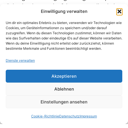
Rückgabe des Leasingfahrzeugs stellen keinen
Einwilligung verwalten
Schadensersatz dar, sondern sind Entgelt für
die Nutzungsüberlassung des Fahrzeugs
Um dir ein optimales Erlebnis zu bieten, verwenden wir Technologien wie
Cookies, um Geräteinformationen zu speichern und/oder darauf
zwischen vereinbarter und tatsächlicher
zuzugreifen. Wenn du diesen Technologien zustimmst, können wir Daten
wie das Surfverhalten oder eindeutige IDs auf dieser Website verarbeiten.
Rückgabe des Fahrzeugs.
Wenn du deine Einwillligung nicht erteilst oder zurückziehst, können
bestimmte Merkmale und Funktionen beeinträchtigt werden.
Dienste verwalten
Akzeptieren
Ablehnen
Einstellungen ansehen
Nützliche Links
Bundesverfassungsgericht
Cookie-Richtlinie
Datenschutz
Impressum